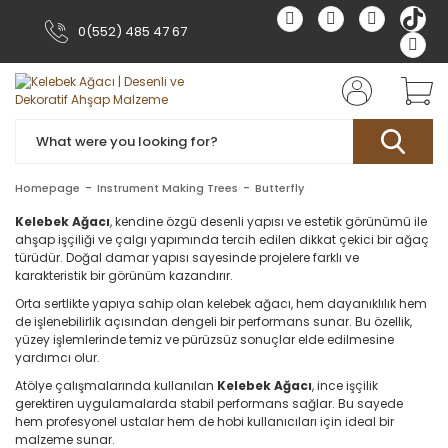
0(552) 485 47 67
Homepage
Instrument Making Trees
Butterfly
Kelebek Ağacı
, kendine özgü desenli yapısı ve estetik görünümü ile
ahşap işçiliği ve çalgı yapımında tercih edilen dikkat çekici bir ağaç
türüdür. Doğal damar yapısı sayesinde projelere farklı ve
karakteristik bir görünüm kazandırır.
Orta sertlikte yapıya sahip olan kelebek ağacı, hem dayanıklılık hem
de işlenebilirlik açısından dengeli bir performans sunar. Bu özellik,
yüzey işlemlerinde temiz ve pürüzsüz sonuçlar elde edilmesine
yardımcı olur.
Atölye çalışmalarında kullanılan
Kelebek Ağacı
, ince işçilik
gerektiren uygulamalarda stabil performans sağlar. Bu sayede
hem profesyonel ustalar hem de hobi kullanıcıları için ideal bir
malzeme sunar.