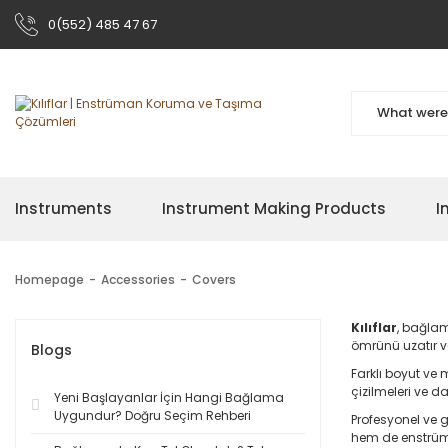
0(552) 485 47 67
Instruments
Instrument Making Products
I
Homepage
Accessories
Covers
Kılıflar
, bağlam
ömrünü uzatır v
Blogs
Farklı boyut ve
çizilmeleri ve d
Yeni Başlayanlar İçin Hangi Bağlama
Uygundur? Doğru Seçim Rehberi
Profesyonel ve g
hem de enstrüm