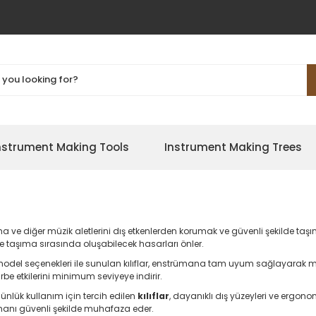
nstrument Making Tools
Instrument Making Trees
a ve diğer müzik aletlerini dış etkenlerden korumak ve güvenli şekilde taşı
e taşıma sırasında oluşabilecek hasarları önler.
 model seçenekleri ile sunulan kılıflar, enstrümana tam uyum sağlayara
arbe etkilerini minimum seviyeye indirir.
ünlük kullanım için tercih edilen
kılıflar
, dayanıklı dış yüzeyleri ve ergon
anı güvenli şekilde muhafaza eder.