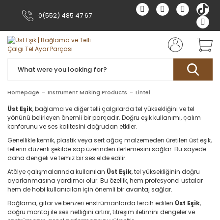
0(552) 485 47 67
Homepage
Instrument Making Products
Lintel
Üst Eşik
, bağlama ve diğer telli çalgılarda tel yüksekliğini ve tel
yönünü belirleyen önemli bir parçadır. Doğru eşik kullanımı, çalım
konforunu ve ses kalitesini doğrudan etkiler.
Genellikle kemik, plastik veya sert ağaç malzemeden üretilen üst eşik,
tellerin düzenli şekilde sap üzerinden ilerlemesini sağlar. Bu sayede
daha dengeli ve temiz bir ses elde edilir.
Atölye çalışmalarında kullanılan
Üst Eşik
, tel yüksekliğinin doğru
ayarlanmasına yardımcı olur. Bu özellik, hem profesyonel ustalar
hem de hobi kullanıcıları için önemli bir avantaj sağlar.
Bağlama, gitar ve benzeri enstrümanlarda tercih edilen
Üst Eşik
,
doğru montaj ile ses netliğini artırır, titreşim iletimini dengeler ve