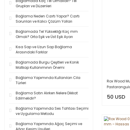
Bağlamada Kaç Tel Olmalıdır? Tel
Grupları ve Düzenleri
Bağlama Neden Cızırtı Yapar? Cızırtı
Sorunları ve Kalıcı Çözüm Yolları
Bağlamada Tel Yüksekliği Kaç mm
Olmalı? Orta Eşik ve Üst Eşik Ayarı
Kısa Sap ve Uzun Sap Bağlama
Arasındaki Farklar
Bağlamada Burgu Çeşitleri ve Konik
Matkap Kullanımının Önemi
Bağlama Yapımında Kullanılan Cila
Rox Wood Mu
Türleri
Pastarangu
Bağlama Satın Alırken Nelere Dikkat
50 USD
Edilmelidir?
Bağlama Yapımında Ses Tahtası Seçimi
ve Uygulama Metodu
Bağlama Yapımında Ağaç Seçimi ve
Ağaç Kesim Usulleri