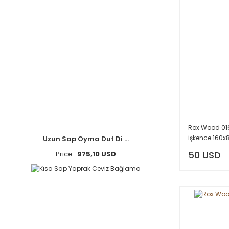
Rox Wood 0164
işkence 160
Uzun Sap Oyma Dut Di ...
50 USD
Price :
975,10 USD