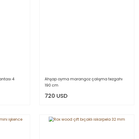
antası 4
Ahşap oyma marangoz çalışma tezgahı
190 cm
720 USD