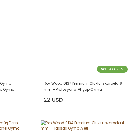
WITH GIFTS
l Oyma
Rox Wood 0137 Premium Oluklu Iskarpela 8
ap Oyma
mm – Profesyonel Ahşap Oyma
22 USD