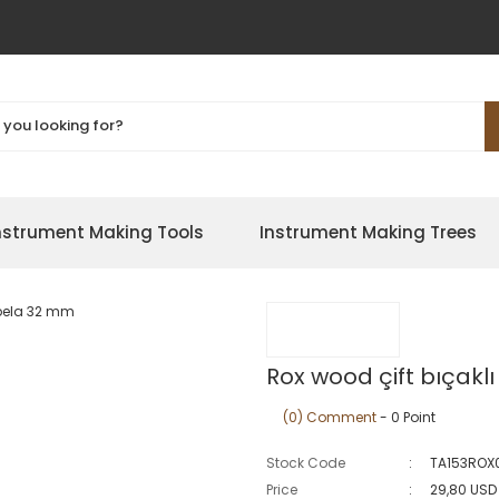
nstrument Making Tools
Instrument Making Trees
Rox wood çift bıçakl
(0) Comment
- 0 Point
Stock Code
TA153ROX0
Price
29,80 USD