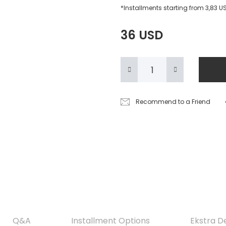
*Installments starting from 3,83 U
36 USD
Recommend to a Friend
Q&A
Installment Options
Ekstra D