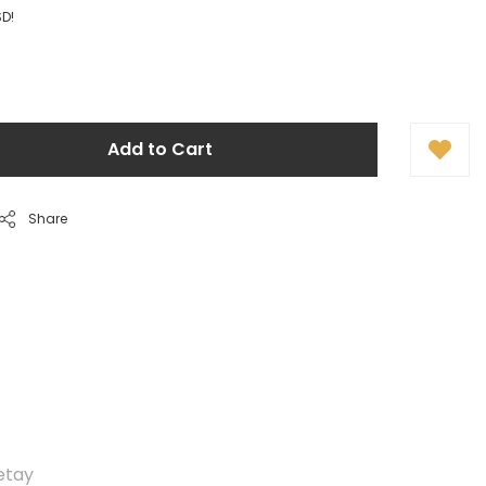
SD!
Add to Cart
Share
etay