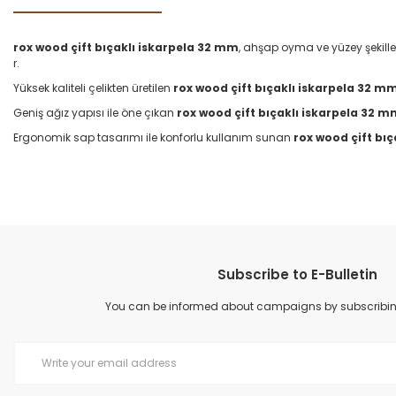
rox wood çift bıçaklı iskarpela 32 mm
, ahşap oyma ve yüzey şekillen
r.
Yüksek kaliteli çelikten üretilen
rox wood çift bıçaklı iskarpela 32 m
Geniş ağız yapısı ile öne çıkan
rox wood çift bıçaklı iskarpela 32 
Ergonomik sap tasarımı ile konforlu kullanım sunan
rox wood çift bı
✔ Ahşap yüzey düzeltme işlemlerinde kullanılır
✔ Marangozluk ve oymacılık için uygundur
✔ Çalgı yapımında hassas yüzey işlemleri sağlar
✔ Geniş yüzeylerde hızlı ve dengeli çalışma sunar
Subscribe to E-Bulletin
You can be informed about campaigns by subscribing 