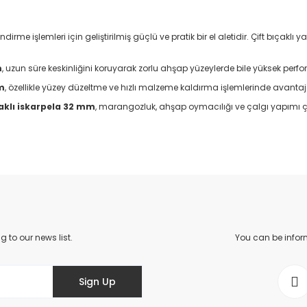
dirme işlemleri için geliştirilmiş güçlü ve pratik bir el aletidir. Çift bıçak
m
, uzun süre keskinliğini koruyarak zorlu ahşap yüzeylerde bile yüksek perf
mm
, özellikle yüzey düzeltme ve hızlı malzeme kaldırma işlemlerinde avantaj
çaklı iskarpela 32 mm
, marangozluk, ahşap oymacılığı ve çalgı yapımı 
No questions have been asked about this product yet.
Be the first to comment on this product!
Write a Comment
Ask a Question
to our news list.
You can be infor
Sign Up