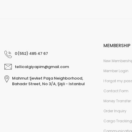
MEMBERSHIP
0(552) 485 47 67
New Membershi
tellicalgiyapim@gmail.com
Member Login
Mahmut Şevket Paşa Neighborhood,
I forgot my pa
Bahadır Street, No 3/A, Şişli - Istanbul
Contact Form
Money Transfer 
Order Inquiry
Cargo Tracking
Communicatio